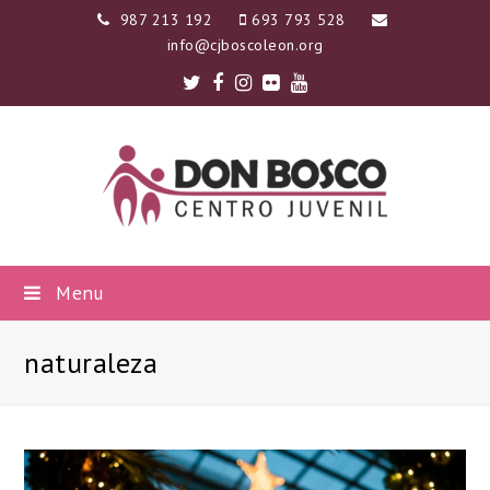
987 213 192
693 793 528
info@cjboscoleon.org
Twitter
Facebook
Instagram
Flickr
Youtube
Menu
naturaleza