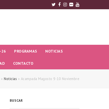
Twitter
Facebook
Instagram
Flickr
Youtube
-26
PROGRAMAS
NOTICIAS
DAD
CONTACTO
»
Noticias
»
Acampada Magosto 9-10 Noviembre
BUSCAR