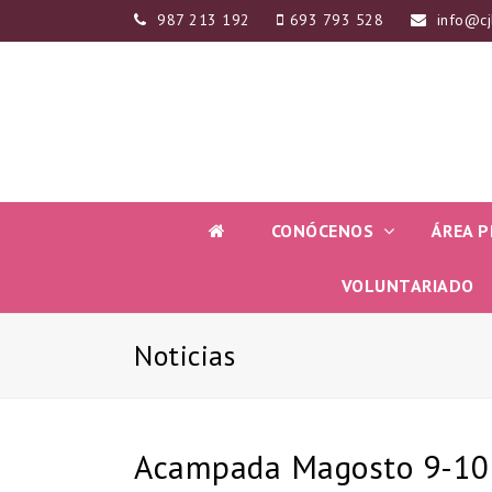
987 213 192
693 793 528
info@cj
CONÓCENOS
ÁREA P
VOLUNTARIADO
Noticias
Acampada Magosto 9-10