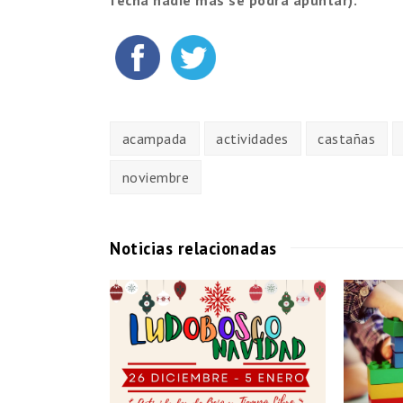
fecha nadie más se podrá apuntar).
acampada
actividades
castañas
noviembre
Noticias relacionadas