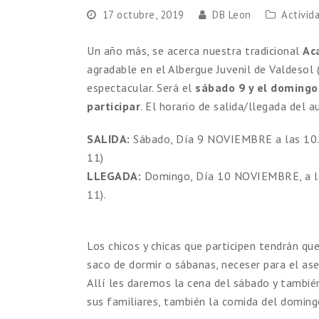
17 octubre, 2019
DB Leon
Activid
Un año más, se acerca nuestra tradicional
Ac
agradable en el Albergue Juvenil de Valdesol 
espectacular. Será el
sábado 9 y el domingo
participar
. El horario de salida/llegada del a
SALIDA:
Sábado, Día 9 NOVIEMBRE a las 10.0
11)
LLEGADA:
Domingo, Día 10 NOVIEMBRE, a la
11).
Los chicos y chicas que participen tendrán qu
saco de dormir o sábanas, neceser para el aseo
Allí les daremos la cena del sábado y tambi
sus familiares, también la comida del doming