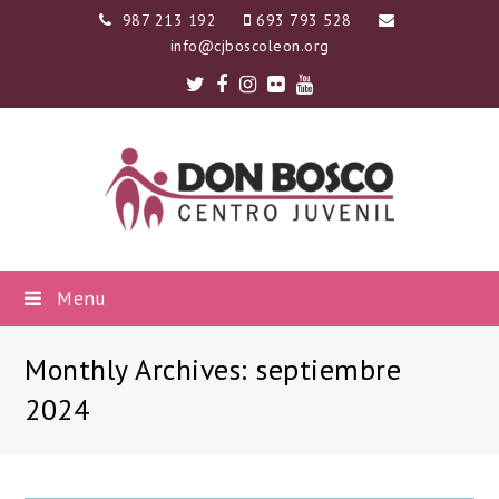
987 213 192
693 793 528
info@cjboscoleon.org
Twitter
Facebook
Instagram
Flickr
Youtube
Menu
Monthly Archives: septiembre
2024