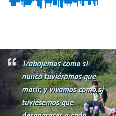
the
functions
involving
rolex
https://www.bottegaveneta.to
.
reddit
Trabajemos como si
robinsreplica.ru
nunca tuviéramos que
are
morir, y vivamos como si
able
to
tuviésemos que
meet
desaparecer a cada