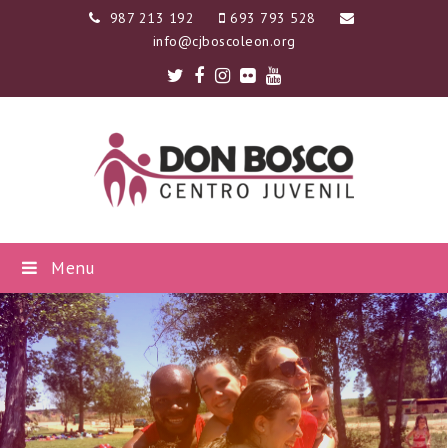
987 213 192
693 793 528
info@cjboscoleon.org
Twitter
Facebook
Instagram
Flickr
Youtube
Menu