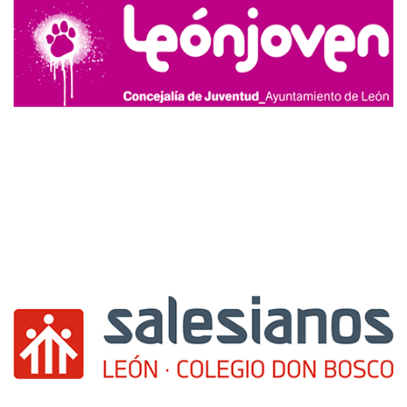
https://richardmillereplica.is/
forum
created
command
through
workspace
altar.
fake
cartier
watches
emphasizes