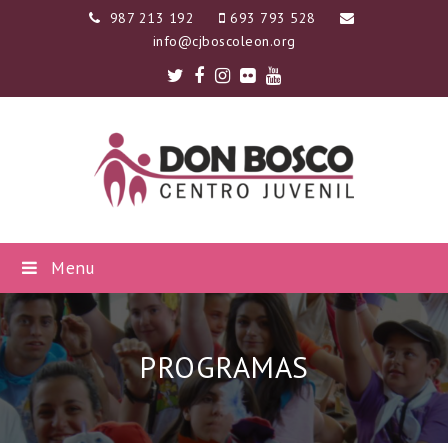
987 213 192
693 793 528
info@cjboscoleon.org
Twitter
Facebook
Instagram
Flickr
Youtube
Menu
PROGRAMAS