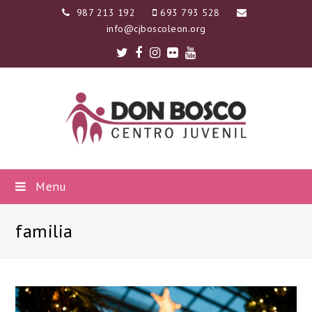
987 213 192
693 793 528
info@cjboscoleon.org
Twitter
Facebook
Instagram
Flickr
Youtube
Menu
familia