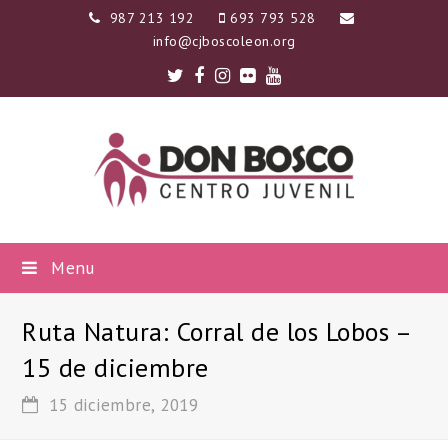
987 213 192
693 793 528
info@cjboscoleon.org
Twitter
Facebook
Instagram
Flickr
Youtube
Menu
Ruta Natura: Corral de los Lobos –
15 de diciembre
15 diciembre, 2019