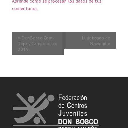
Aprende cómo se procesan los datos de tus
comentarios
.
«
DonBosco.Com-
Ludobosco de
Tigo y Campobosco
Navidad
»
2019