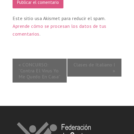
Este sitio usa Akismet para reducir el spam.
Aprende cómo se procesan los datos de tus
comentarios
.
«
CONCURSO:
Clases de Italiano I
“Contra El Virus Yo
»
Me Quedo En Casa”