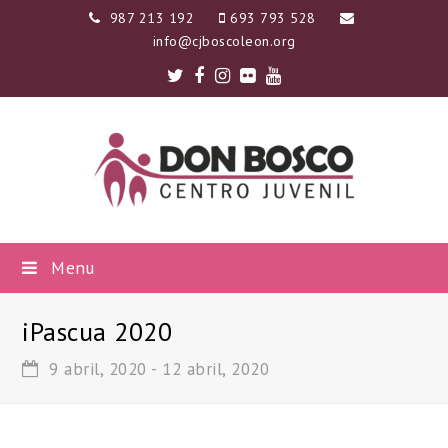
987 213 192
693 793 528
info@cjboscoleon.org
Twitter
Facebook
Instagram
Flickr
Youtube
Menu
iPascua 2020
9 abril, 2020
-
12 abril, 2020