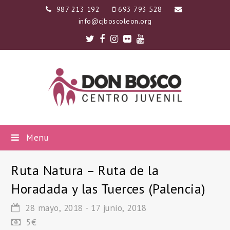
987 213 192
693 793 528
info@cjboscoleon.org
Twitter
Facebook
Instagram
Flickr
Youtube
Menu
Ruta Natura – Ruta de la
Horadada y las Tuerces (Palencia)
28 mayo, 2018
-
17 junio, 2018
5€