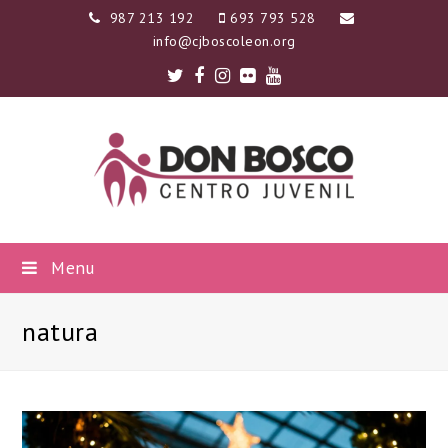
987 213 192
693 793 528
info@cjboscoleon.org
Twitter
Facebook
Instagram
Flickr
Youtube
Menu
natura