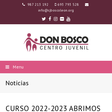
987 213 192
693 793 528
info@cjboscoleon.org
Twitter
Facebook
Instagram
Flickr
Youtube
Menu
Noticias
CURSO 2022-2023 ABRIMOS