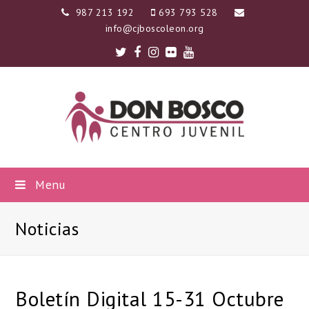
987 213 192
693 793 528
info@cjboscoleon.org
Twitter
Facebook
Instagram
Flickr
Youtube
Menu
Noticias
Boletín Digital 15-31 Octubre