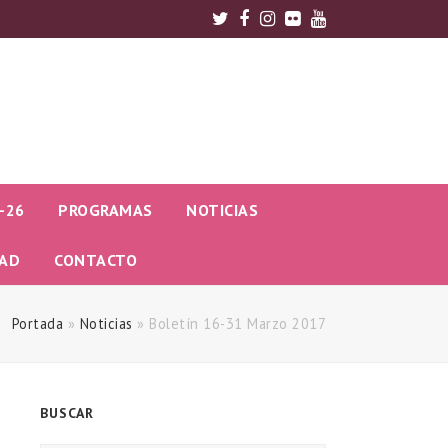
Twitter
Facebook
Instagram
Flickr
Youtube
-26
PROGRAMAS
NOTICIAS
DAD
CONTACTO
Portada
»
Noticias
»
Boletín 16-31 Marzo 2017
BUSCAR