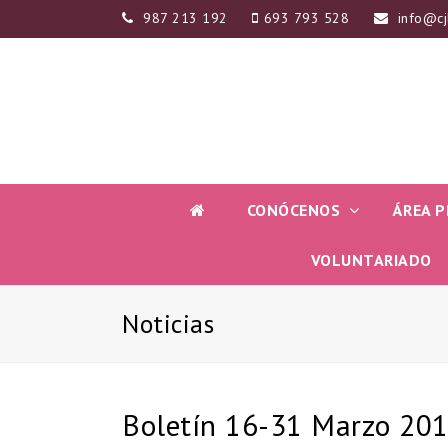
987 213 192
693 793 528
info@cj
CONÓCENOS
ÁREA P
VOLUNTARIADO
Noticias
Boletín 16-31 Marzo 20