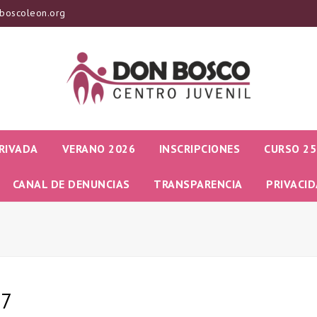
boscoleon.org
RIVADA
VERANO 2026
INSCRIPCIONES
CURSO 25
CANAL DE DENUNCIAS
TRANSPARENCIA
PRIVACI
17