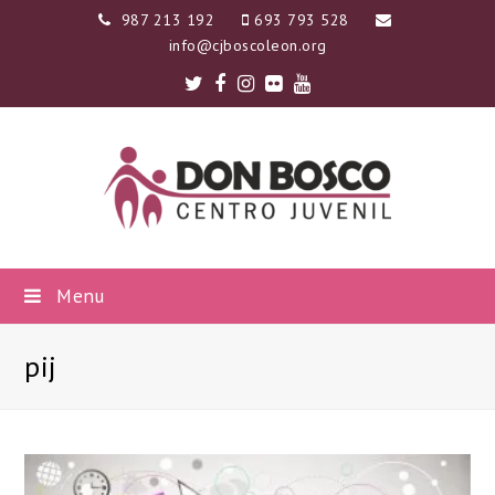
987 213 192
693 793 528
info@cjboscoleon.org
Twitter
Facebook
Instagram
Flickr
Youtube
Menu
pij