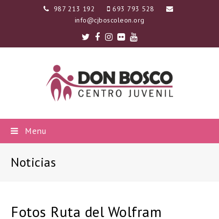
987 213 192
693 793 528
info@cjboscoleon.org
Twitter
Facebook
Instagram
Flickr
Youtube
Menu
Noticias
Fotos Ruta del Wolfram