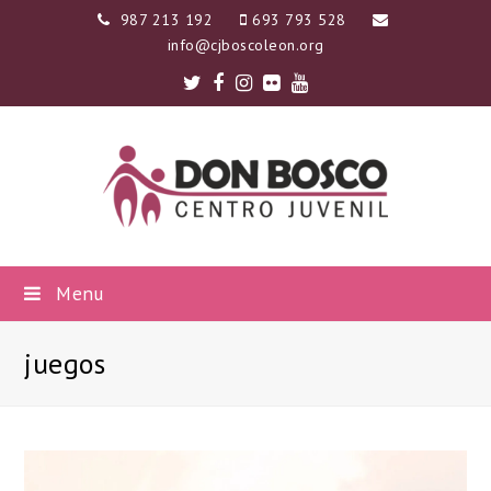
987 213 192
693 793 528
info@cjboscoleon.org
Twitter
Facebook
Instagram
Flickr
Youtube
Menu
juegos