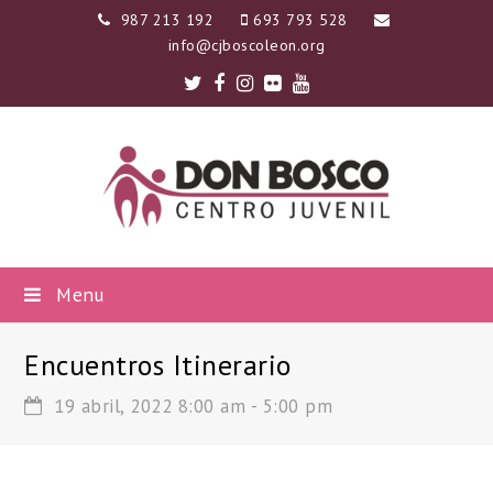
987 213 192
693 793 528
info@cjboscoleon.org
Twitter
Facebook
Instagram
Flickr
Youtube
Menu
Encuentros Itinerario
19 abril, 2022 8:00 am
-
5:00 pm