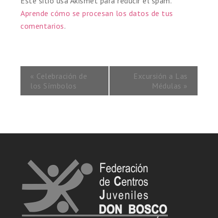
Este sitio usa Akismet para reducir el spam.
Aprende cómo se procesan los datos de tus
comentarios
.
«
Celebración de
Excursión a Las
los Símbolos
Médulas
»