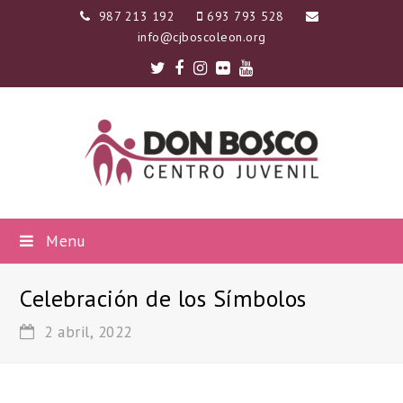
987 213 192
693 793 528
info@cjboscoleon.org
Twitter
Facebook
Instagram
Flickr
Youtube
Menu
Celebración de los Símbolos
2 abril, 2022