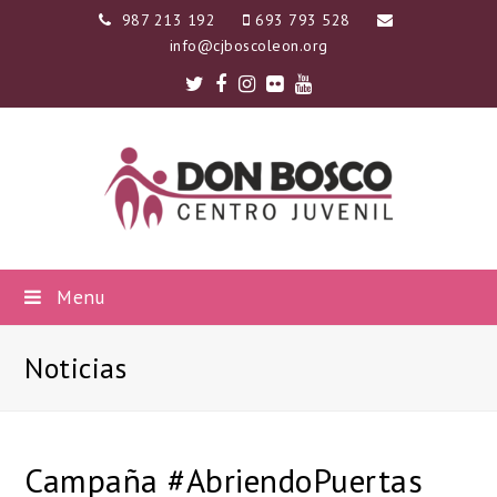
987 213 192
693 793 528
info@cjboscoleon.org
Twitter
Facebook
Instagram
Flickr
Youtube
Menu
Noticias
Campaña #AbriendoPuertas