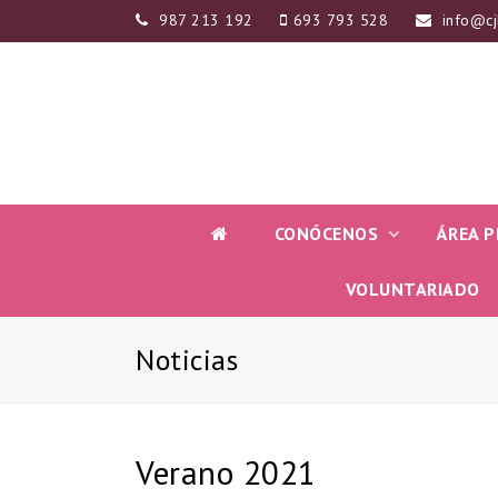
987 213 192
693 793 528
info@cj
CONÓCENOS
ÁREA P
VOLUNTARIADO
Noticias
Verano 2021