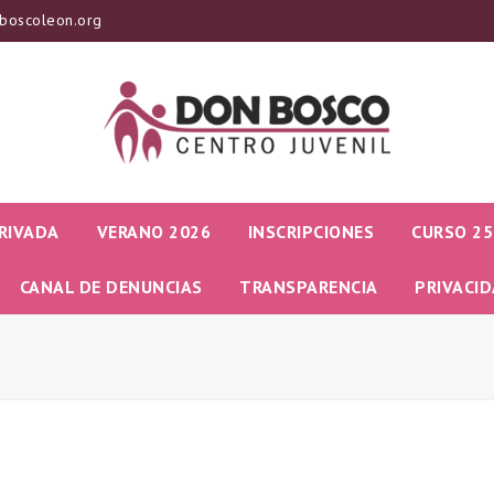
boscoleon.org
RIVADA
VERANO 2026
INSCRIPCIONES
CURSO 25
CANAL DE DENUNCIAS
TRANSPARENCIA
PRIVACI