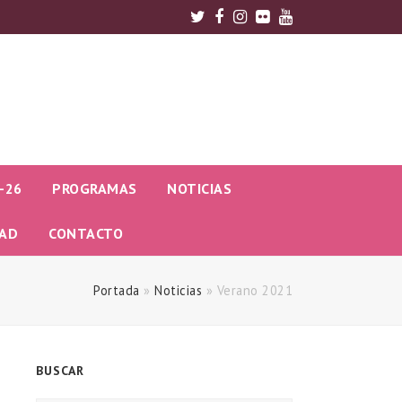
Twitter
Facebook
Instagram
Flickr
Youtube
-26
PROGRAMAS
NOTICIAS
DAD
CONTACTO
Portada
»
Noticias
»
Verano 2021
BUSCAR