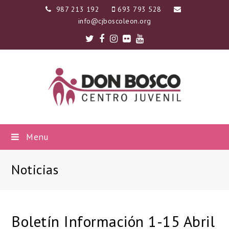
987 213 192
693 793 528
info@cjboscoleon.org
Twitter
Facebook
Instagram
Flickr
Youtube
Menu
Noticias
Boletín Información 1-15 Abril