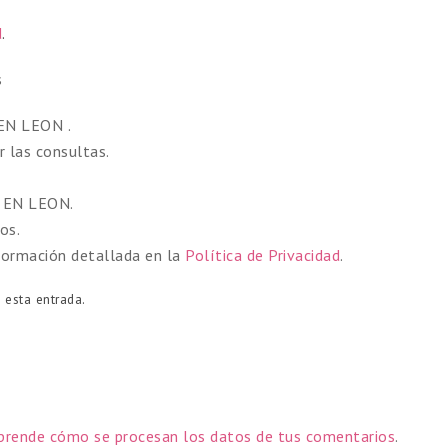
d
.
s
N LEON .
 las consultas.
 EN LEON.
os.
formación detallada en la
Política de Privacidad
.
 esta entrada.
prende cómo se procesan los datos de tus comentarios
.