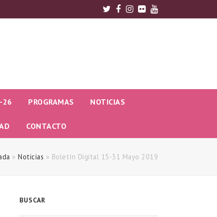
Twitter
Facebook
Instagram
Flickr
Youtube
-26
PROGRAMAS
NOTICIAS
DAD
CONTACTO
ada
»
Noticias
»
Boletín Digital 15-31 Mayo 2019
BUSCAR