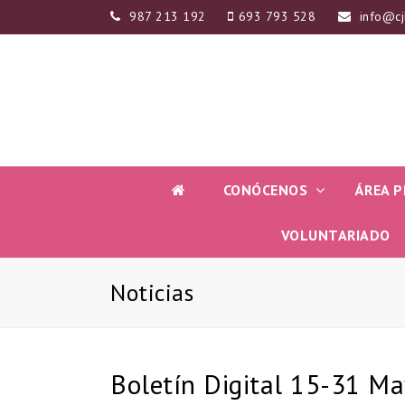
987 213 192
693 793 528
info@cj
CONÓCENOS
ÁREA P
VOLUNTARIADO
Noticias
Boletín Digital 15-31 M