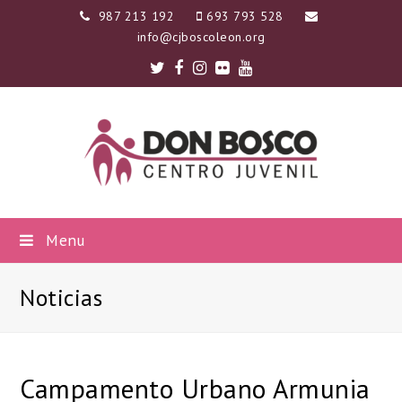
987 213 192
693 793 528
info@cjboscoleon.org
Twitter
Facebook
Instagram
Flickr
Youtube
Menu
Noticias
Campamento Urbano Armunia