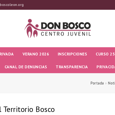
boscoleon.org
RIVADA
VERANO 2026
INSCRIPCIONES
CURSO 25
CANAL DE DENUNCIAS
TRANSPARENCIA
PRIVACI
Portada
»
Noti
l Territorio Bosco