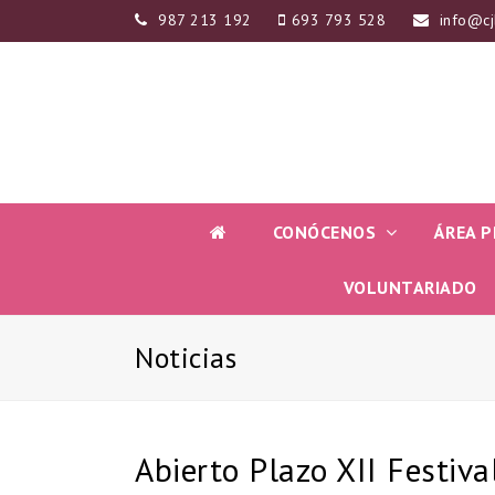
987 213 192
693 793 528
info@cj
CONÓCENOS
ÁREA P
VOLUNTARIADO
Noticias
Abierto Plazo XII Festiva