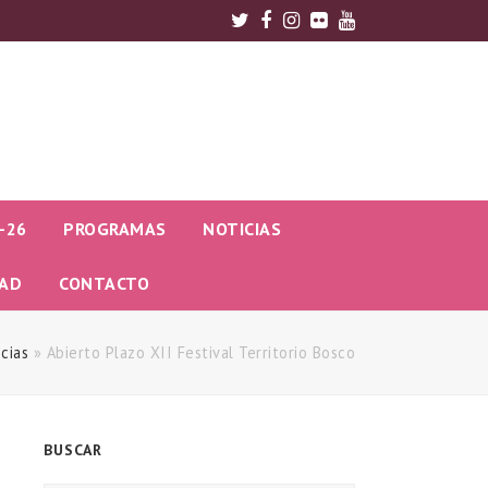
Twitter
Facebook
Instagram
Flickr
Youtube
-26
PROGRAMAS
NOTICIAS
DAD
CONTACTO
cias
»
Abierto Plazo XII Festival Territorio Bosco
BUSCAR