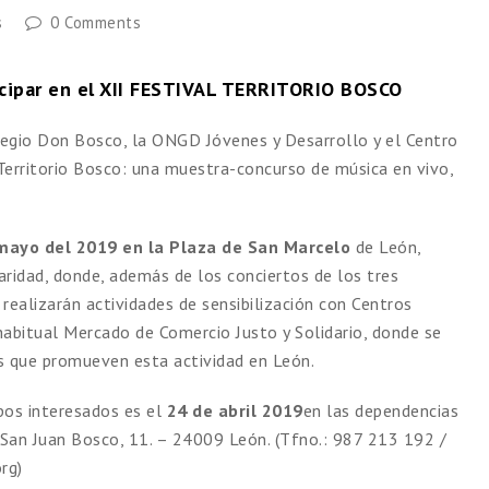
s
0 Comments
icipar en el XII FESTIVAL TERRITORIO BOSCO
legio Don Bosco, la ONGD Jóvenes y Desarrollo y el Centro
 Territorio Bosco: una muestra-concurso de música en vivo,
mayo del 2019 en la Plaza de San Marcelo
de León,
aridad, donde, además de los conciertos de los tres
e realizarán actividades de sensibilización con Centros
abitual Mercado de Comercio Justo y Solidario, donde se
es que promueven esta actividad en León.
upos interesados es el
24 de abril 2019
en las dependencias
/San Juan Bosco, 11. – 24009 León. (Tfno.: 987 213 192 /
rg)