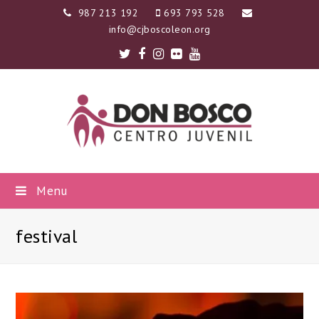
987 213 192
693 793 528
info@cjboscoleon.org
Twitter
Facebook
Instagram
Flickr
Youtube
Menu
festival