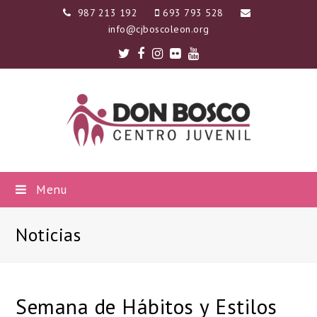
987 213 192
693 793 528
info@cjboscoleon.org
Twitter
Facebook
Instagram
Flickr
Youtube
Menu
Noticias
Semana de Hábitos y Estilos