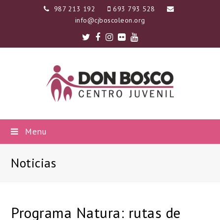
987 213 192
693 793 528
info@cjboscoleon.org
Twitter
Facebook
Instagram
Flickr
Youtube
Menu
Noticias
Programa Natura: rutas de