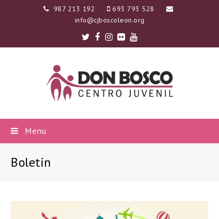
987 213 192
693 793 528
info@cjboscoleon.org
Twitter
Facebook
Instagram
Flickr
Youtube
Menu
Boletin