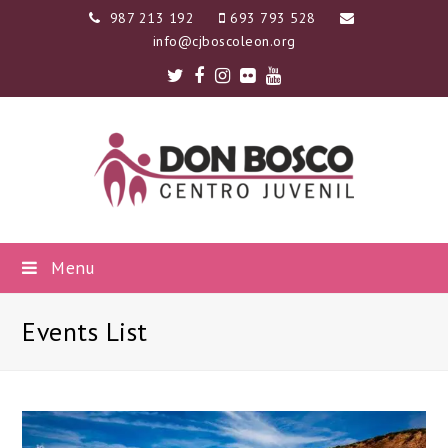
987 213 192
693 793 528
info@cjboscoleon.org
Twitter
Facebook
Instagram
Flickr
Youtube
Menu
Events List