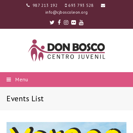
987 213 192
693 793 528
info@cjboscoleon.org
Twitter
Facebook
Instagram
Flickr
Youtube
Menu
Events List