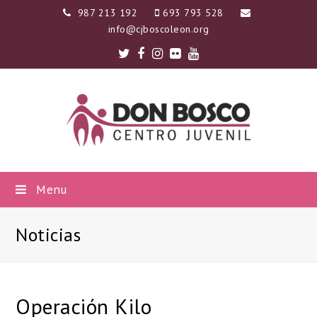
987 213 192
693 793 528
info@cjboscoleon.org
Twitter
Facebook
Instagram
Flickr
Youtube
Menu
Noticias
Operación Kilo