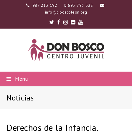
987 213 192
693 793 528
info@cjboscoleon.org
Twitter
Facebook
Instagram
Flickr
Youtube
Menu
Noticias
Derechos de la Infancia.