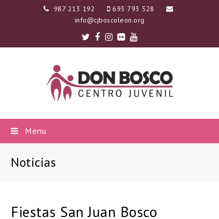
987 213 192
693 793 528
info@cjboscoleon.org
Twitter
Facebook
Instagram
Flickr
Youtube
Menu
Noticias
Fiestas San Juan Bosco