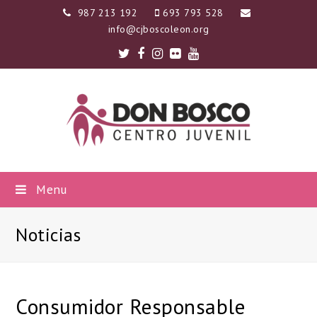
987 213 192
693 793 528
info@cjboscoleon.org
Twitter
Facebook
Instagram
Flickr
Youtube
Menu
Noticias
Consumidor Responsable