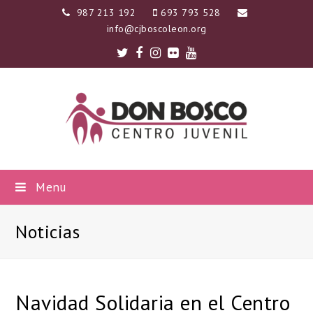
987 213 192
693 793 528
info@cjboscoleon.org
Twitter
Facebook
Instagram
Flickr
Youtube
Menu
Noticias
Navidad Solidaria en el Centro