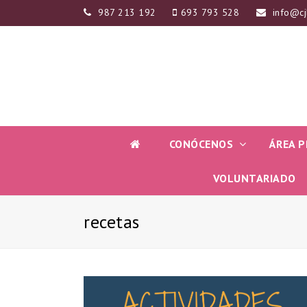
987 213 192
693 793 528
info@cj
CONÓCENOS
ÁREA P
VOLUNTARIADO
recetas