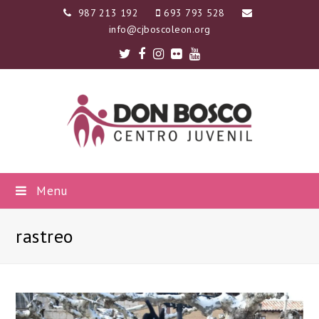
987 213 192
693 793 528
info@cjboscoleon.org
Twitter
Facebook
Instagram
Flickr
Youtube
Menu
rastreo