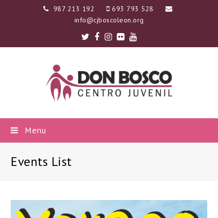
987 213 192
693 793 528
info@cjboscoleon.org
Twitter
Facebook
Instagram
Flickr
Youtube
Menu
Events List