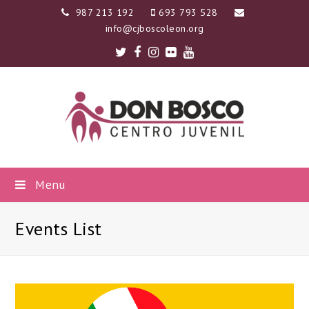
987 213 192
693 793 528
info@cjboscoleon.org
Twitter
Facebook
Instagram
Flickr
Youtube
Menu
Events List