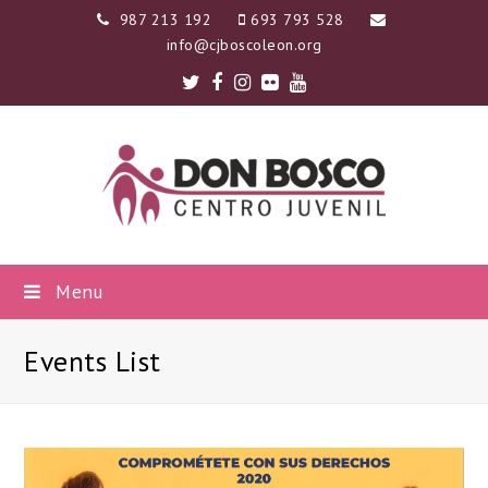
987 213 192
693 793 528
info@cjboscoleon.org
Twitter
Facebook
Instagram
Flickr
Youtube
Menu
Events List