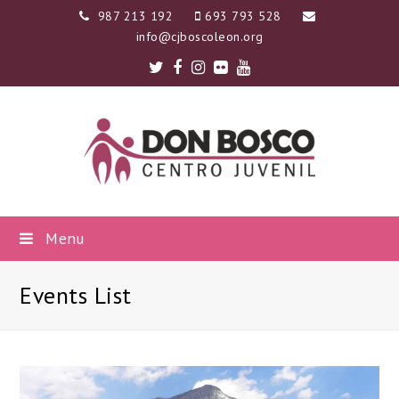
987 213 192
693 793 528
info@cjboscoleon.org
Twitter
Facebook
Instagram
Flickr
Youtube
Menu
Events List