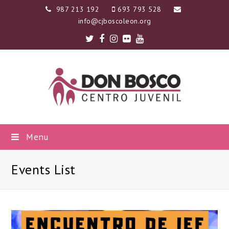
987 213 192
693 793 528
info@cjboscoleon.org
Twitter
Facebook
Instagram
Flickr
Youtube
Menu
Events List