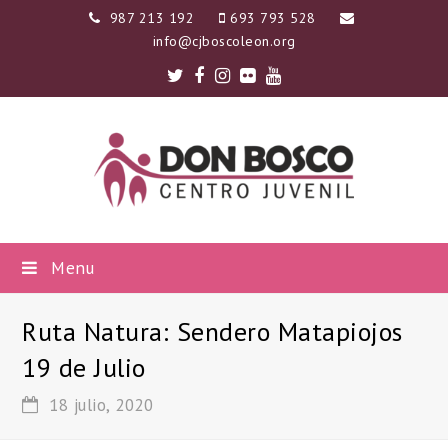
987 213 192
693 793 528
info@cjboscoleon.org
Twitter
Facebook
Instagram
Flickr
Youtube
Menu
Ruta Natura: Sendero Matapiojos
19 de Julio
18 julio, 2020