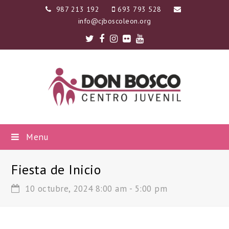
987 213 192
693 793 528
info@cjboscoleon.org
Twitter
Facebook
Instagram
Flickr
Youtube
Menu
Fiesta de Inicio
10 octubre, 2024 8:00 am
-
5:00 pm